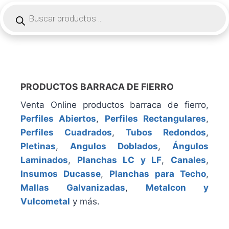
B
ú
s
q
u
e
d
a
d
e
PRODUCTOS BARRACA DE FIERRO
p
r
Venta Online productos barraca de fierro,
o
Perfiles Abiertos
,
Perfiles Rectangulares
,
d
u
Perfiles Cuadrados
,
Tubos Redondos
,
c
Pletinas
,
Angulos Doblados
,
Ángulos
t
o
Laminados
,
Planchas LC y LF
,
Canales
,
s
Insumos Ducasse
,
Planchas para Techo
,
Mallas Galvanizadas
,
Metalcon y
Vulcometal
y más.