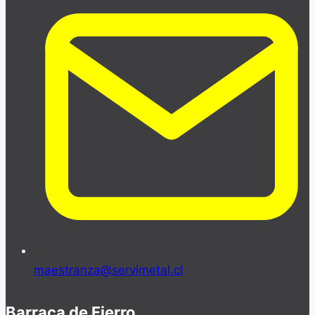
maestranza@servimetal.cl
Barraca de Fierro