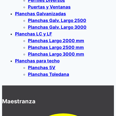
Perfiles Diversos
Puertas y Ventanas
Planchas Galvanizadas
Planchas Galv. Largo 2500
Planchas Galv. Largo 3000
Planchas LC y LF
Planchas Largo 2000 mm
Planchas Largo 2500 mm
Planchas Largo 3000 mm
Planchas para techo
Planchas 5V
Planchas Toledana
Maestranza