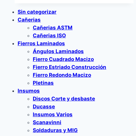
Sin categorizar
Cañerias
Cañerias ASTM
Cañerias ISO
Fierros Laminados
Ángulos Laminados
Fierro Cuadrado Macizo
Fierro Estriado Construcción
Fierro Redondo Macizo
Pletinas
Insumos
Discos Corte y desbaste
Ducasse
Insumos Varios
Scanavinni
Soldaduras y MIG