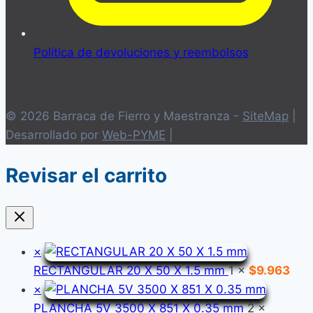
Política de devoluciones y reembolsos
© 2026 Barraca de Fierro y Maestranza -
SiteMap
|
Desarrollado por
Web-PYME
|
Revisar el carrito
×
RECTANGULAR 20 X 50 X 1.5 mm
1 ×
$
9.963
×
PLANCHA 5V 3500 X 851 X 0.35 mm
2 ×