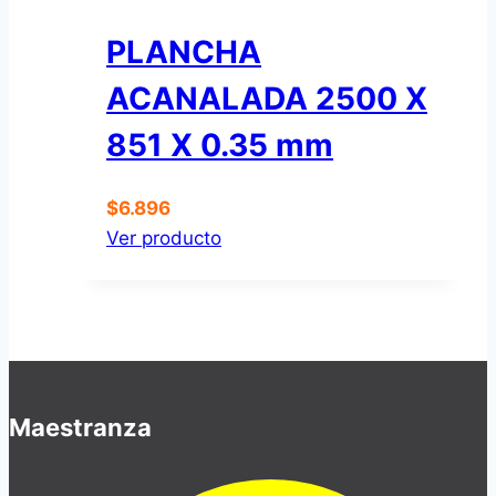
PLANCHA
ACANALADA 2500 X
851 X 0.35 mm
$
6.896
Ver producto
Maestranza