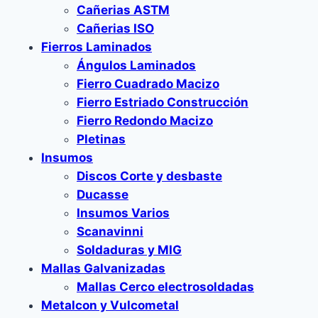
Cañerias ASTM
Cañerias ISO
Fierros Laminados
Ángulos Laminados
Fierro Cuadrado Macizo
Fierro Estriado Construcción
Fierro Redondo Macizo
Pletinas
Insumos
Discos Corte y desbaste
Ducasse
Insumos Varios
Scanavinni
Soldaduras y MIG
Mallas Galvanizadas
Mallas Cerco electrosoldadas
Metalcon y Vulcometal