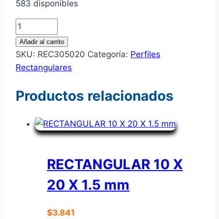
583 disponibles
RECTANGULAR
30
Añadir al carrito
X
SKU:
REC305020
Categoría:
Perfiles
50
Rectangulares
X
2.0
Productos relacionados
mm
cantidad
RECTANGULAR 10 X
20 X 1.5 mm
$
3.841