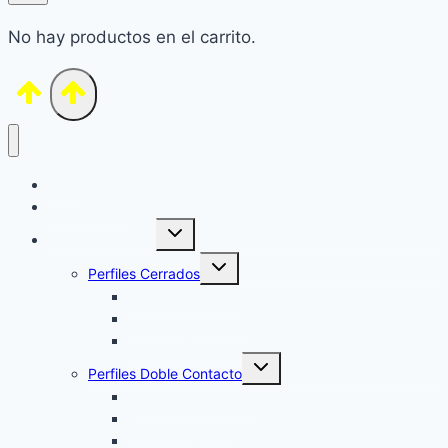
No hay productos en el carrito.
Inicio
La Empresa
Alternar
Venta Productos
menú
hijo
Alternar
Perfiles Cerrados
menú
hijo
Tubos Redondos
Perfiles Cuadrados
Perfiles Rectangulares
Alternar
Perfiles Doble Contacto
menú
hijo
Puertas y Ventanas
Marcos y Tapas
Perfiles Diversos