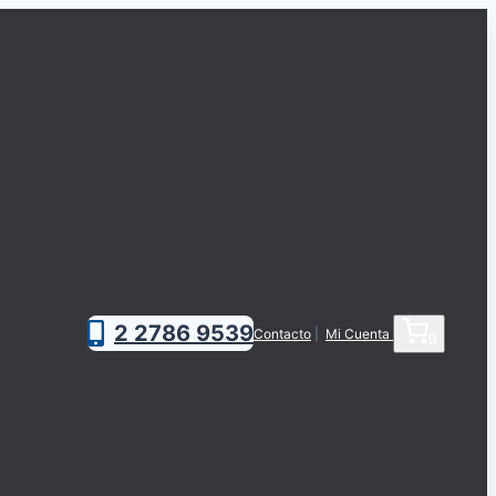
2 2786 9539
Contacto
|
Mi Cuenta
0