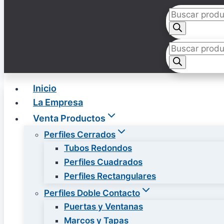
Búsqueda
de
productos
Búsqueda
de
productos
Inicio
La Empresa
Venta Productos
Perfiles Cerrados
Tubos Redondos
Perfiles Cuadrados
Perfiles Rectangulares
Perfiles Doble Contacto
Puertas y Ventanas
Marcos y Tapas