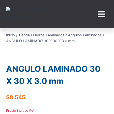
Saltar
al
contenido
Inicio
/
Tienda
/
Fierros Laminados
/
Ángulos Laminados
/
ANGULO LAMINADO 30 X 30 X 3.0 mm
ANGULO LAMINADO 30
X 30 X 3.0 mm
$
8.545
Precio incluye IVA