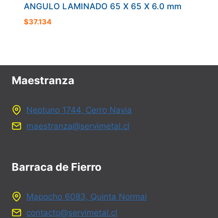
ANGULO LAMINADO 65 X 65 X 6.0 mm
$
37.134
Maestranza
Neptuno 1744, Cerro Navia
maestranza@servimetal.cl
Barraca de Fierro
Mapocho 6083, Quinta Normal
contacto@servimetal.cl