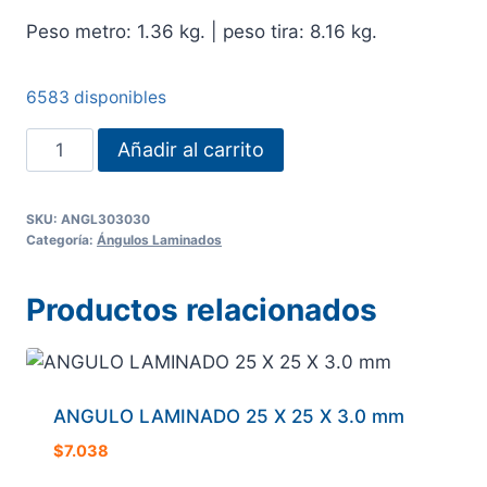
Peso metro: 1.36 kg. | peso tira: 8.16 kg.
6583 disponibles
ANGULO
Añadir al carrito
LAMINADO
30
SKU:
ANGL303030
X
Categoría:
Ángulos Laminados
30
X
Productos relacionados
3.0
mm
cantidad
ANGULO LAMINADO 25 X 25 X 3.0 mm
$
7.038