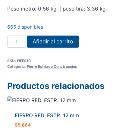
Peso metro: 0.56 kg. | peso tira: 3.36 kg.
665 disponibles
FIERRO
Añadir al carrito
RED.
ESTR.
SKU:
FIEES10
10
Categoría:
Fierro Estriado Construcción
mm
cantidad
Productos relacionados
FIERRO RED. ESTR. 12 mm
$
5.864