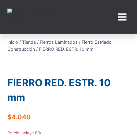
Saltar
al
contenido
Inicio
/
Tienda
/
Fierros Laminados
/
Fierro Estriado
Construcción
/
FIERRO RED. ESTR. 10 mm
FIERRO RED. ESTR. 10
mm
$
4.040
Precio incluye IVA