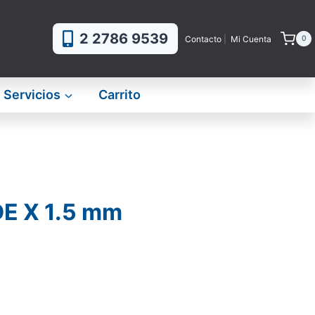
2 2786 9539
Contacto
|
Mi Cuenta
0
Servicios
Carrito
E X 1.5 mm