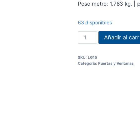
Peso metro: 1.783 kg. | p
63 disponibles
3-
Añadir al carr
5
L
SKU:
LG15
GRANDE
Categoría:
Puertas y Ventanas
X
1.5
mm
cantidad