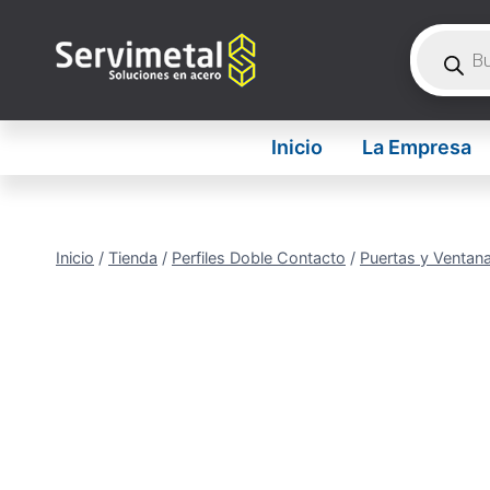
Saltar
Búsque
al
de
contenido
product
Inicio
La Empresa
Inicio
/
Tienda
/
Perfiles Doble Contacto
/
Puertas y Ventan