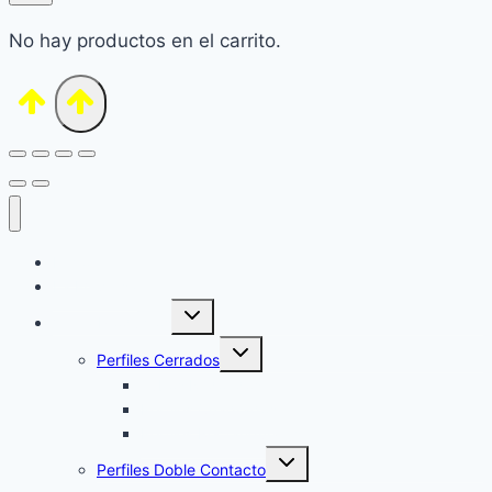
No hay productos en el carrito.
Inicio
La Empresa
Alternar
Venta Productos
menú
hijo
Alternar
Perfiles Cerrados
menú
hijo
Tubos Redondos
Perfiles Cuadrados
Perfiles Rectangulares
Alternar
Perfiles Doble Contacto
menú
hijo