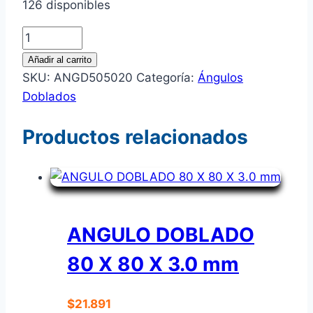
126 disponibles
ANGULO
DOBLADO
Añadir al carrito
50
SKU:
ANGD505020
Categoría:
Ángulos
X
Doblados
50
X
Productos relacionados
2.0
mm
cantidad
ANGULO DOBLADO
80 X 80 X 3.0 mm
$
21.891