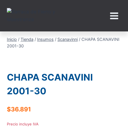
Saltar
al
contenido
Inicio
/
Tienda
/
Insumos
/
Scanavinni
/
CHAPA SCANAVINI
2001-30
CHAPA SCANAVINI
2001-30
$
36.891
Precio incluye IVA