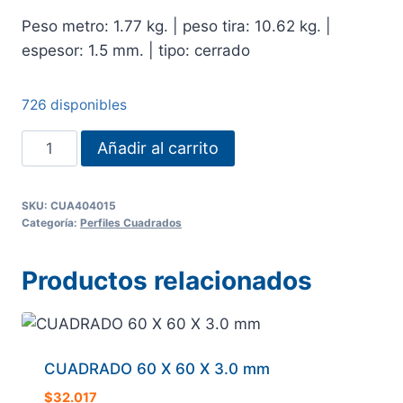
Peso metro: 1.77 kg. | peso tira: 10.62 kg. |
espesor: 1.5 mm. | tipo: cerrado
726 disponibles
CUADRADO
Añadir al carrito
40
X
SKU:
CUA404015
40
Categoría:
Perfiles Cuadrados
X
1.5
Productos relacionados
mm
cantidad
CUADRADO 60 X 60 X 3.0 mm
$
32.017