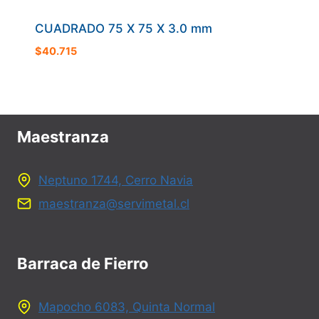
CUADRADO 75 X 75 X 3.0 mm
$
40.715
Maestranza
Neptuno 1744, Cerro Navia
maestranza@servimetal.cl
Barraca de Fierro
Mapocho 6083, Quinta Normal