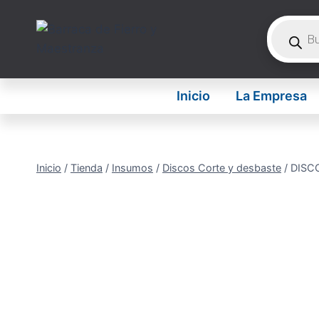
Saltar
Búsque
al
de
contenido
product
Inicio
La Empresa
Inicio
/
Tienda
/
Insumos
/
Discos Corte y desbaste
/
DISC