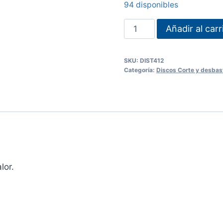
94 disponibles
DISCO
Añadir al carr
TRASLAPADO
4
SKU:
DIST412
1/2"
Categoría:
Discos Corte y desbas
cantidad
lor.