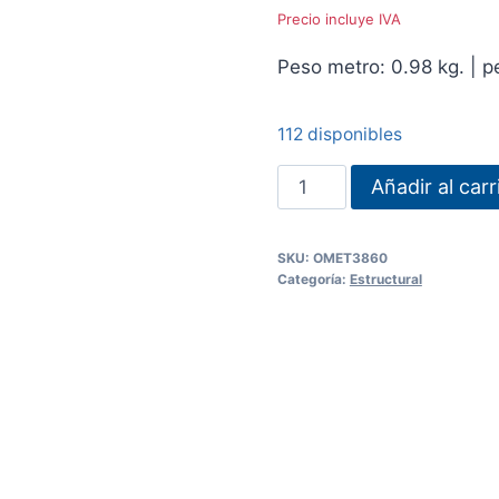
Precio incluye IVA
Peso metro: 0.98 kg. | pe
112 disponibles
OMEGA
Añadir al carr
NORMAL
38
SKU:
OMET3860
X
Categoría:
Estructural
35
X
15
X
0.85
X
6