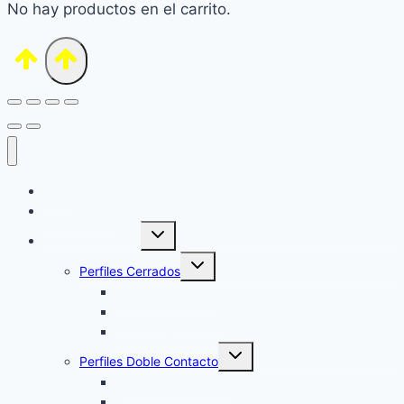
No hay productos en el carrito.
Inicio
La Empresa
Alternar
Venta Productos
menú
hijo
Alternar
Perfiles Cerrados
menú
hijo
Tubos Redondos
Perfiles Cuadrados
Perfiles Rectangulares
Alternar
Perfiles Doble Contacto
menú
hijo
Puertas y Ventanas
Marcos y Tapas