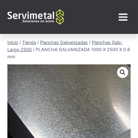
Saltar
al
contenido
Inicio
/
Tienda
/
Planchas Galvanizadas
/
Planchas Galv.
Largo 2500
/
PLANCHA GALVANIZADA 1000 X 2500 X 0.8
mm