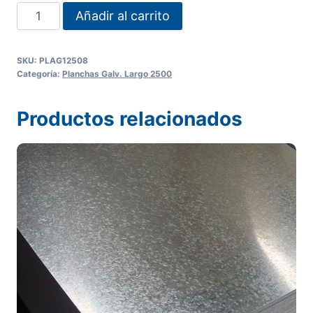
PLANCHA
Añadir al carrito
GALVANIZADA
1000
SKU:
PLAG12508
X
Categoría:
Planchas Galv. Largo 2500
2500
X
Productos relacionados
0.8
mm
cantidad