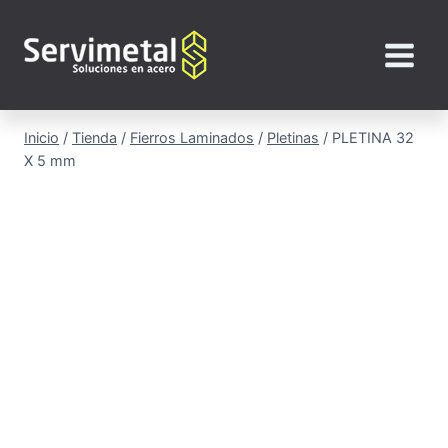
Saltar
al
contenido
Inicio
/
Tienda
/
Fierros Laminados
/
Pletinas
/
PLETINA 32
X 5 mm