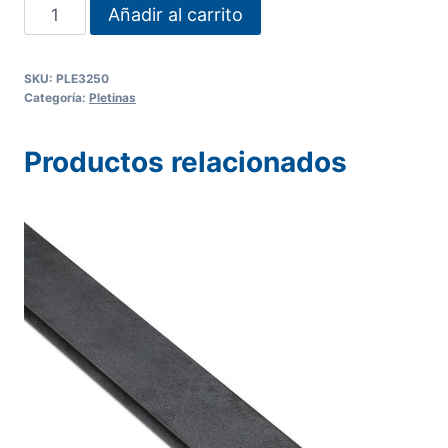
PLETINA
Añadir al carrito
32
X
SKU:
PLE3250
5
Categoría:
Pletinas
mm
cantidad
Productos relacionados