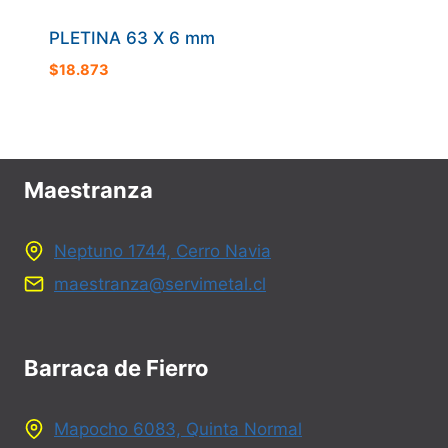
PLETINA 63 X 6 mm
$
18.873
Maestranza
Neptuno 1744, Cerro Navia
maestranza@servimetal.cl
Barraca de Fierro
Mapocho 6083, Quinta Normal