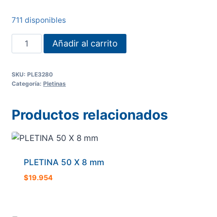
711 disponibles
PLETINA
Añadir al carrito
32
X
SKU:
PLE3280
8
Categoría:
Pletinas
mm
cantidad
Productos relacionados
PLETINA 50 X 8 mm
$
19.954