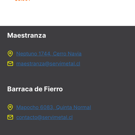
Maestranza
Neptuno 1744, Cerro Navia
maestranza@servimetal.cl
Barraca de Fierro
Mapocho 6083, Quinta Normal
contacto@servimetal.cl