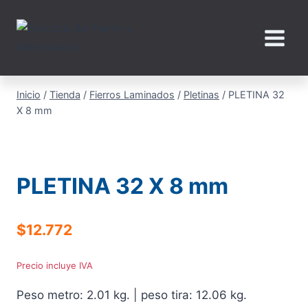
Saltar
al
contenido
Inicio
/
Tienda
/
Fierros Laminados
/
Pletinas
/
PLETINA 32
X 8 mm
PLETINA 32 X 8 mm
$
12.772
Precio incluye IVA
Peso metro: 2.01 kg. | peso tira: 12.06 kg.