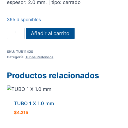
espesor: 2.0 mm. | tipo: cerrado
365 disponibles
TUBO
Añadir al carrito
1
1/4
SKU:
TUB11420
X
Categoría:
Tubos Redondos
2.0
mm
Productos relacionados
cantidad
TUBO 1 X 1.0 mm
$
4.215