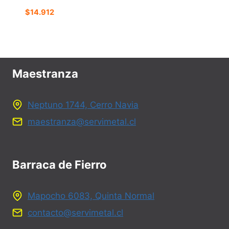
$
14.912
Maestranza
Neptuno 1744, Cerro Navia
maestranza@servimetal.cl
Barraca de Fierro
Mapocho 6083, Quinta Normal
contacto@servimetal.cl