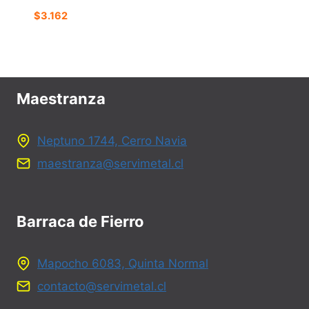
$
3.162
Maestranza
Neptuno 1744, Cerro Navia
maestranza@servimetal.cl
Barraca de Fierro
Mapocho 6083, Quinta Normal
contacto@servimetal.cl