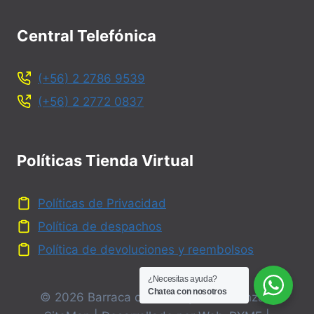
Central Telefónica
(+56) 2 2786 9539
(+56) 2 2772 0837
Políticas Tienda Virtual
Políticas de Privacidad
Política de despachos
Política de devoluciones y reembolsos
¿Necesitas ayuda?
Chatea con nosotros
© 2026 Barraca de Fierro y Maestranza -