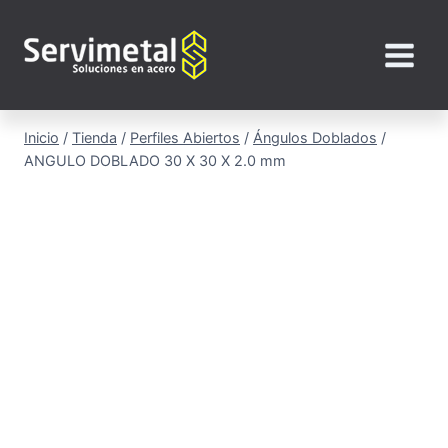
Saltar
al
contenido
Inicio
/
Tienda
/
Perfiles Abiertos
/
Ángulos Doblados
/
ANGULO DOBLADO 30 X 30 X 2.0 mm