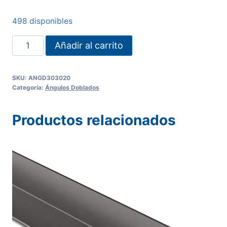
498 disponibles
ANGULO
Añadir al carrito
DOBLADO
30
SKU:
ANGD303020
X
Categoría:
Ángulos Doblados
30
X
Productos relacionados
2.0
mm
cantidad