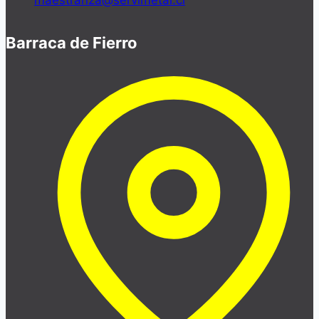
maestranza@servimetal.cl
Barraca de Fierro