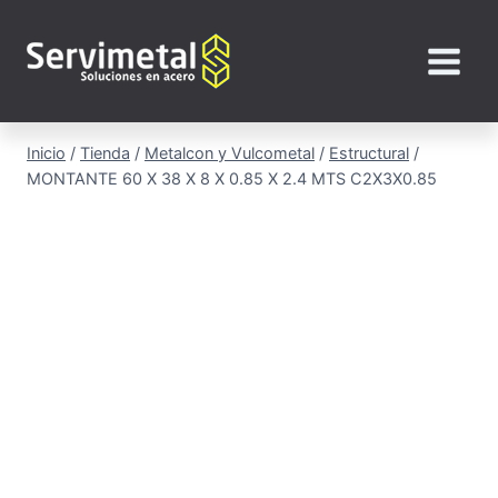
Saltar
al
contenido
Inicio
/
Tienda
/
Metalcon y Vulcometal
/
Estructural
/
MONTANTE 60 X 38 X 8 X 0.85 X 2.4 MTS C2X3X0.85