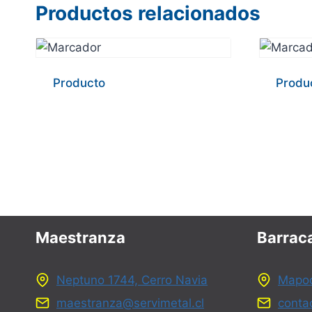
Productos relacionados
Producto
Produ
Maestranza
Barraca
Neptuno 1744, Cerro Navia
Mapoc
maestranza@servimetal.cl
conta