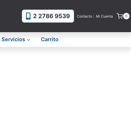
2 2786 9539
Contacto
|
Mi Cuenta
0
Servicios
Carrito