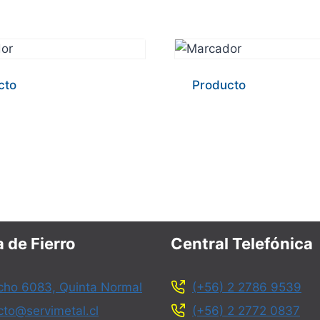
cto
Producto
 de Fierro
Central Telefónica
ho 6083, Quinta Normal
(+56) 2 2786 9539
cto@servimetal.cl
(+56) 2 2772 0837