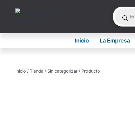
Saltar
Búsque
al
de
contenido
product
Inicio
La Empresa
Inicio
/
Tienda
/
Sin categorizar
/
Producto