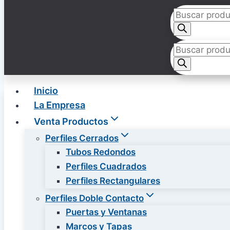
Búsqueda
de
productos
Búsqueda
de
productos
Inicio
La Empresa
Venta Productos
Perfiles Cerrados
Tubos Redondos
Perfiles Cuadrados
Perfiles Rectangulares
Perfiles Doble Contacto
Puertas y Ventanas
Marcos y Tapas