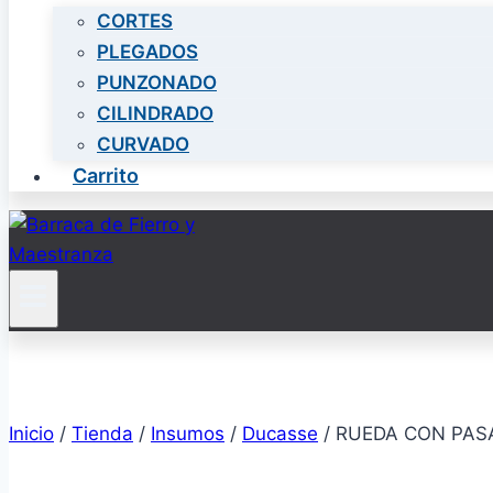
CORTES
PLEGADOS
PUNZONADO
CILINDRADO
CURVADO
Carrito
Inicio
/
Tienda
/
Insumos
/
Ducasse
/
RUEDA CON PAS